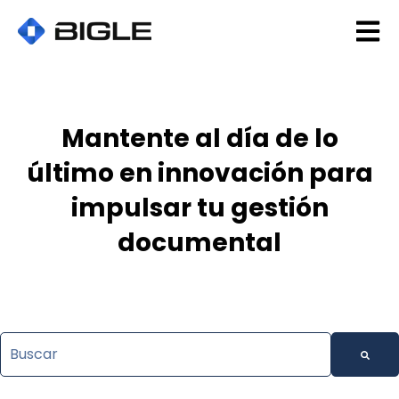
Open 
Mantente al día de lo
último en innovación para
impulsar tu gestión
documental
Esto es un campo de búsqueda con una función de texto 
No hay sugerencias porque el campo de búsqueda es