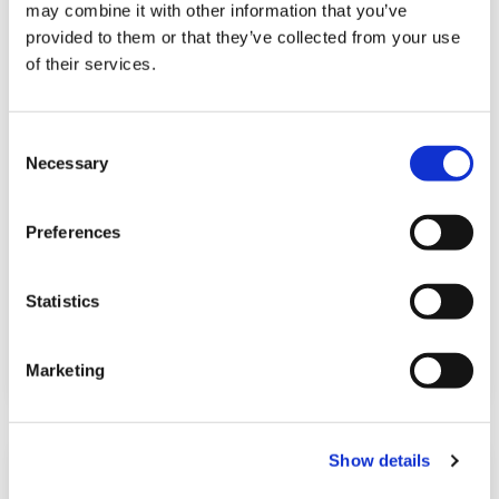
may combine it with other information that you’ve
provided to them or that they’ve collected from your use
of their services.
C
Necessary
o
n
Abogados y la IA: ¿Tiene el derecho
s
Preferences
tradicional fecha de caducidad?
e
n
octubre 25, 2024
t
Statistics
S
Leer
e
Marketing
l
e
c
Show details
t
i