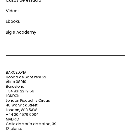
Casos de estudio
Vídeos
Ebooks
Bigle Academy
BARCELONA
Ronda de Sant Pere 52
Ático 08010
Barcelona
+34 931 22 19 56
LONDON
London Piccadilly Circus
48 Warwick Street
London, W1B 5AW
+44 20 4579 6004
MADRID
Calle de María de Molina, 39
3ª planta